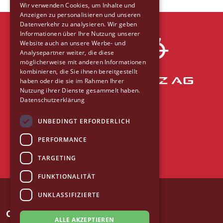
Wir verwenden Cookies, um Inhalte und
Anzeigen zu personalisieren und unseren
Datenverkehr zu analysieren. Wir geben
Informationen über Ihre Nutzung unserer
Website auch an unsere Werbe- und
Analysepartner weiter, die diese
möglicherweise mit anderen Informationen
kombinieren, die Sie ihnen bereitgestellt
With friendly support of
haben oder die sie im Rahmen Ihrer
Nutzung ihrer Dienste gesammelt haben.
Datenschutzerklärung
UNBEDINGT ERFORDERLICH
PERFORMANCE
TARGETING
FUNKTIONALITÄT
UNKLASSIFIZIERTE
CITY BIKE LINZ
ALLE AKZEPTIEREN