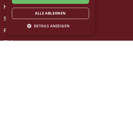
How it works
ALLE ABLEHNEN
Stations
DETAILS ANZEIGEN
Prices
FAQ
LEGAL MATTERS
Imprint
Data protection
Terms
Cookie settings